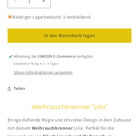
Verringere
Erhöhe
die
die
Menge
Menge
Niedriger Lagerbestand: 3 verbleibend
für
für
Weihrauchbrenner
Weihrauchbrenner
&quot;Lilia&quot;
&quot;Lilia&quot;
In den Warenkorb legen
Abholung bei
VIMOON E-Commerce
verfügbar
Gewöhnlich fertig in 2 - 4 Tagen
Shop-Informationen anzeigen
Teilen
Weihrauchbrenner "Lilia"
Bringe duftende Magie und stilvolles Design in dein Zuhause
mit deinem
Weihrauchbrenner
Lilia. Perfekt für die