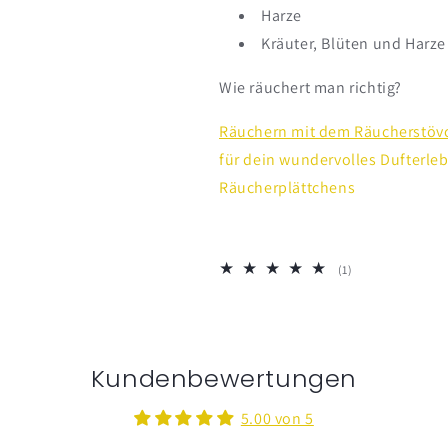
Harze
Kräuter, Blüten und Harz
Wie räuchert man richtig?
Räuchern mit dem Räucherstövc
für dein wundervolles Dufterle
Räucherplättchens
1
(1)
Bewertungen
insgesamt
Kundenbewertungen
5.00 von 5