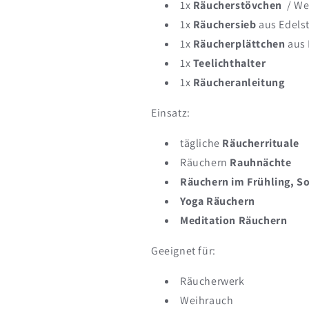
1x
Räucherstövchen
/ We
1x
Räuchersieb
aus Edelst
1x
Räucherplättchen
aus 
1x
Teelichthalter
1x
Räucheranleitung
Einsatz:
tägliche
Räucherrituale
Räuchern
Rauhnächte
Räuchern im Frühling, S
Yoga Räuchern
Meditation Räuchern
Geeignet für:
Räucherwerk
Weihrauch