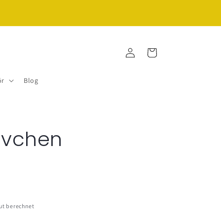
♡zu jeder Bestellung gibt's ein kleines Geschenk
Einloggen
Warenkorb
ör
Blog
övchen
ut berechnet