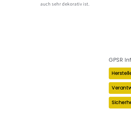
auch sehr dekorativ ist.
GPSR In
Herstel
Verantw
Sicherh