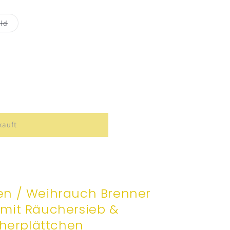
Variante
ld
ft
ausverkauft
oder
nicht
verfügbar
hen
a&quot;
kauft
n / Weihrauch Brenner
 mit Räuchersieb &
herplättchen