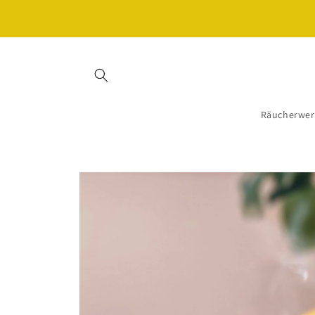
Direkt
Kaufe 3 x Räucherwerk und erhalte 15% Rabatt - mit
zum
dem Code SOMMER26 🌸🌷☀️
Inhalt
Räucherwer
Zu
Produktinformationen
springen