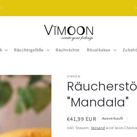
☼Kostenloser Versand ab 60€☼
k
Räuchergefäße
Rauhnächte
Ritualkakao
Zubeh
VIMOON
Räucherst
"Mandala"
Normaler
€41,99 EUR
Ausverkauft
Preis
Inkl. Steuern.
Versand
wird beim Checko