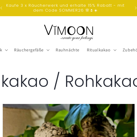
☼Kostenloser Versand ab 60€☼
k
Räuchergefäße
Rauhnächte
Ritualkakao
Zubeh
lkakao / Rohkaka