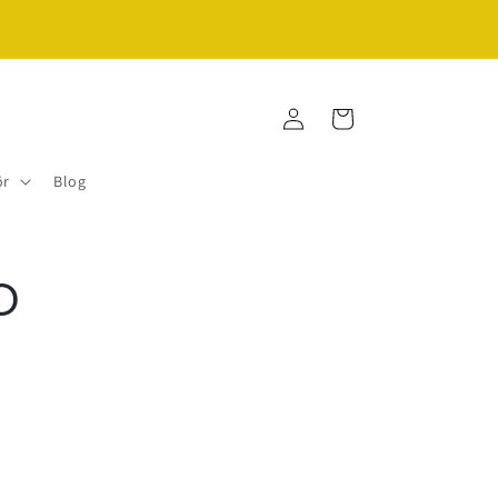
♡zu jeder Bestellung gibt's ein kleines Geschenk
Warenkorb
Einloggen
ör
Blog
o