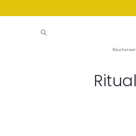
Direkt
Kaufe 3 x Räucherwerk und erhalte 15% Rabatt - mit
zum
dem Code SOMMER26 🌸🌷☀️
Inhalt
Räucherwer
Ritua