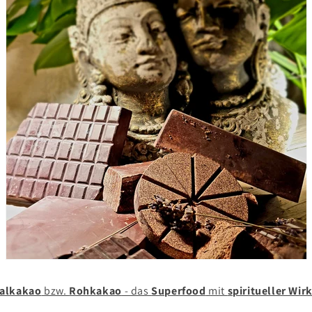
ualkakao
bzw.
Rohkakao
- das
Superfood
mit
spiritueller Wir