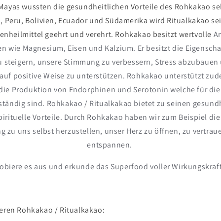
 Mayas wussten die gesundheitlichen Vorteile des Rohkakao se
i, Peru, Bolivien, Ecuador und Südamerika wird Ritualkakao se
zenheilmittel geehrt und verehrt. Rohkakao besitzt wertvolle
A
en wie Magnesium, Eisen und Kalzium. Er besitzt die Eigenscha
 steigern, unsere Stimmung zu verbessern, Stress abzubauen 
 auf positive Weise zu unterstützen. Rohkakao unterstützt zu
ie Produktion von Endorphinen und Serotonin welche für die
ändig sind. Rohkakao / Ritualkakao bietet zu seinen gesundh
irituelle Vorteile. Durch Rohkakao haben wir zum Beispiel
die
g zu uns selbst herzustellen, unser Herz zu öffnen, zu vertrau
entspannen.
obiere es aus und erkunde das Superfood voller Wirkungskraft
seren Rohkakao / Ritualkakao: