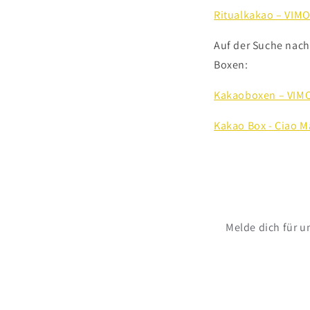
Ritualkakao – VIM
Auf der Suche nach
Boxen:
Kakaoboxen – VI
Kakao Box - Ciao 
Melde dich für u